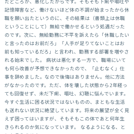
たどころか、悪化したからです。そもそも下痢や嘔吐や
記憶障害など、働けないほど体の不調が始まったから休
職を願い出たというのに、その結果は（書類上は休職
ということにして）無給で働かせるという処遇だった
のです。次に、無給勤務に不平を訴えたら「休職したい
と言ったのはお前だろ」「人手が足りてないことはお
前も知っているだろ」と言われ、勤務する部署を増やさ
れる始末でした。 病状は悪化する一方で、職場にいて
も何ら改善が予想できなかったので、「止むなく」仕
事を辞めました。なので後悔はありません。他に方法
がなかったのです。ただ、体を壊した状態から2年経っ
ても回復せず、未だ下痢、嘔吐、幻聴に悩んでいます。
今すぐ生活に困る状況ではないものの、まともな生活
も送れない状況に絶望しています。将来の展望が全く見
えず困ってはいますが、そもそもこの体であと何年生
きられるのか気になっています。 なるようになる、と