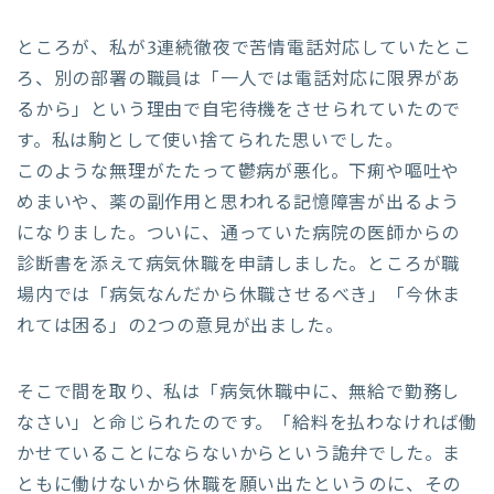
ところが、私が3連続徹夜で苦情電話対応していたとこ
ろ、別の部署の職員は「一人では電話対応に限界があ
るから」という理由で自宅待機をさせられていたので
す。私は駒として使い捨てられた思いでした。
このような無理がたたって鬱病が悪化。下痢や嘔吐や
めまいや、薬の副作用と思われる記憶障害が出るよう
になりました。ついに、通っていた病院の医師からの
診断書を添えて病気休職を申請しました。ところが職
場内では「病気なんだから休職させるべき」「今休ま
れては困る」の2つの意見が出ました。
そこで間を取り、私は「病気休職中に、無給で勤務し
なさい」と命じられたのです。「給料を払わなければ働
かせていることにならないからという詭弁でした。ま
ともに働けないから休職を願い出たというのに、その