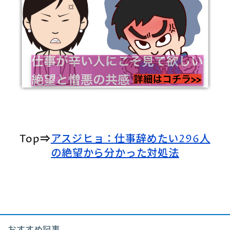
Top⇒
アスジヒョ：仕事辞めたい296人
の絶望から分かった対処法