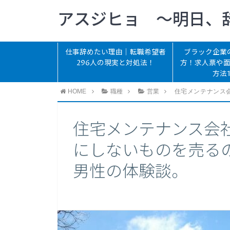
アスジヒョ 〜明日、
仕事辞めたい理由｜転職希望者
ブラック企業
296人の現実と対処法！
方！求人票や
方法
HOME
職種
営業
住宅メンテナンス
住宅メンテナンス会
にしないものを売るの
男性の体験談。