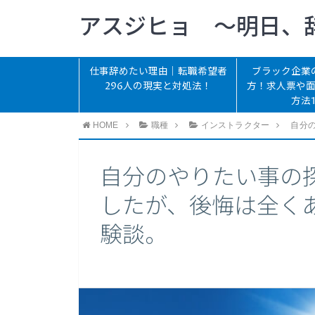
アスジヒョ 〜明日、
仕事辞めたい理由｜転職希望者
ブラック企業
296人の現実と対処法！
方！求人票や
方法
HOME
職種
インストラクター
自分
自分のやりたい事の
したが、後悔は全く
験談。