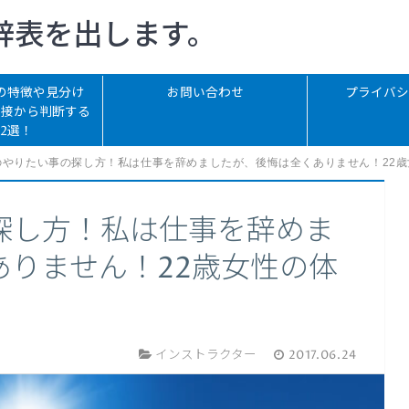
辞表を出します。
の特徴や見分け
お問い合わせ
プライバシ
面接から判断する
12選！
のやりたい事の探し方！私は仕事を辞めましたが、後悔は全くありません！22歳
探し方！私は仕事を辞めま
ありません！22歳女性の体
インストラクター
2017.06.24