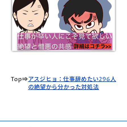
Top⇒
アスジヒョ：仕事辞めたい296人
の絶望から分かった対処法