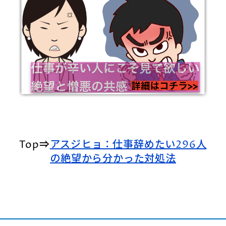
Top⇒
アスジヒョ：仕事辞めたい296人
の絶望から分かった対処法